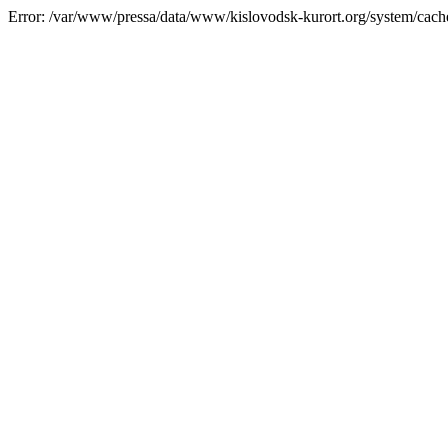
Error: /var/www/pressa/data/www/kislovodsk-kurort.org/system/cac