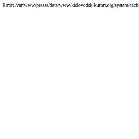
Error: /var/www/pressa/data/www/kislovodsk-kurort.org/system/cac