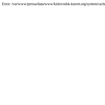
Error: /var/www/pressa/data/www/kislovodsk-kurort.org/system/cac