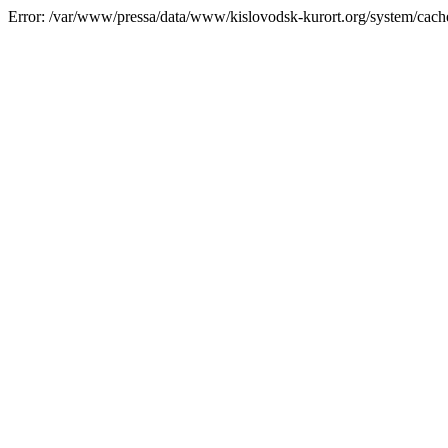
Error: /var/www/pressa/data/www/kislovodsk-kurort.org/system/cac