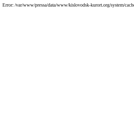
Error: /var/www/pressa/data/www/kislovodsk-kurort.org/system/cac