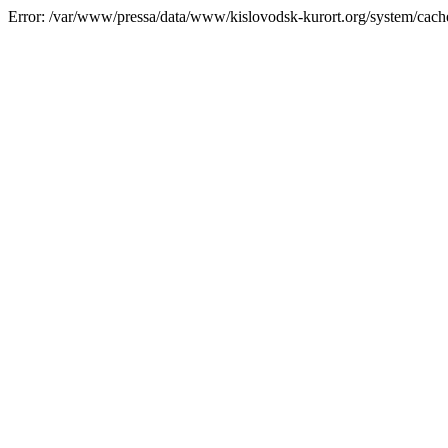
Error: /var/www/pressa/data/www/kislovodsk-kurort.org/system/cac