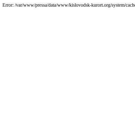
Error: /var/www/pressa/data/www/kislovodsk-kurort.org/system/cac