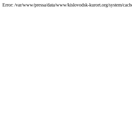
Error: /var/www/pressa/data/www/kislovodsk-kurort.org/system/cac