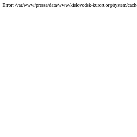
Error: /var/www/pressa/data/www/kislovodsk-kurort.org/system/cac