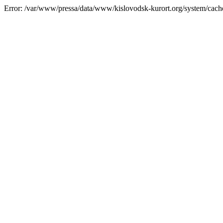
Error: /var/www/pressa/data/www/kislovodsk-kurort.org/system/cac