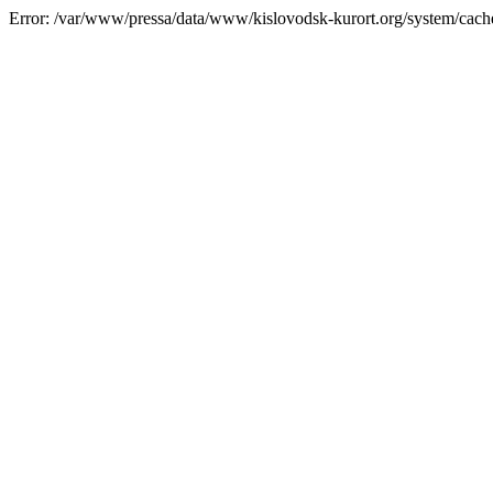
Error: /var/www/pressa/data/www/kislovodsk-kurort.org/system/cac