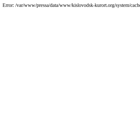
Error: /var/www/pressa/data/www/kislovodsk-kurort.org/system/cac