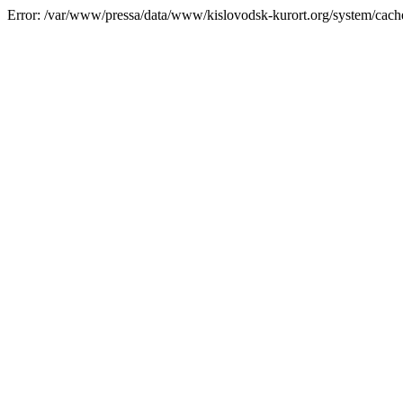
Error: /var/www/pressa/data/www/kislovodsk-kurort.org/system/cac