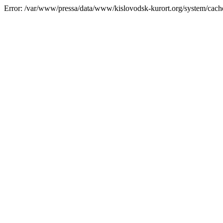
Error: /var/www/pressa/data/www/kislovodsk-kurort.org/system/cac