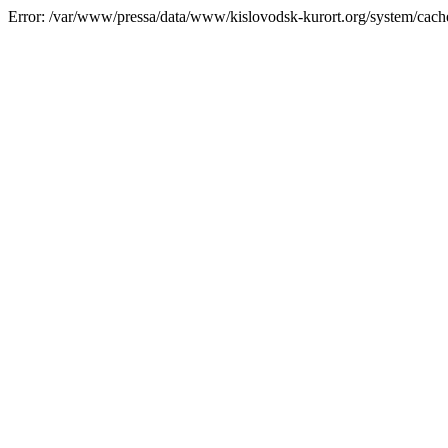
Error: /var/www/pressa/data/www/kislovodsk-kurort.org/system/cac