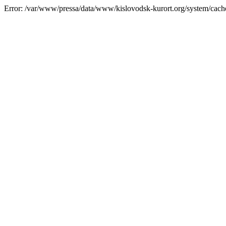
Error: /var/www/pressa/data/www/kislovodsk-kurort.org/system/cac