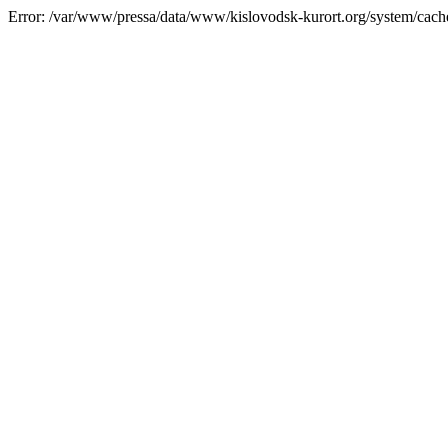
Error: /var/www/pressa/data/www/kislovodsk-kurort.org/system/cac