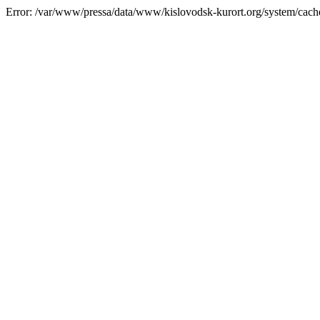
Error: /var/www/pressa/data/www/kislovodsk-kurort.org/system/cac