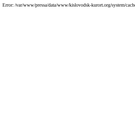
Error: /var/www/pressa/data/www/kislovodsk-kurort.org/system/cac