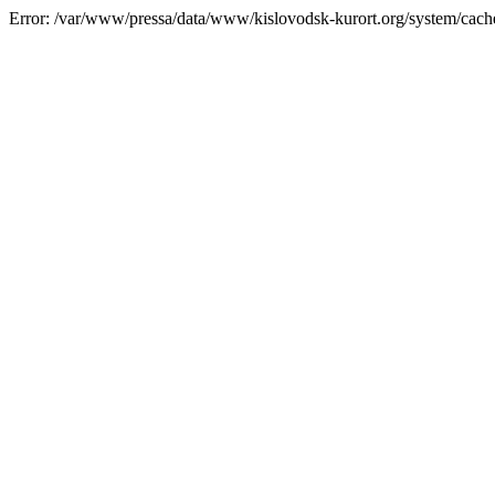
Error: /var/www/pressa/data/www/kislovodsk-kurort.org/system/cac